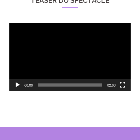
TEASER DU SPECTACLE
Lecteur
vidéo
00:00
02:03