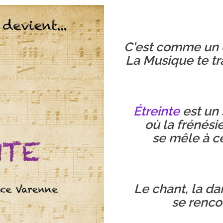
C'est comme un cr
La Musique te tra
Étreinte
est un 
où la frénési
se mêle à ce
Le chant, la da
se rencon