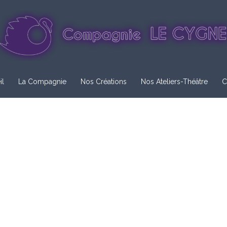
il
La Compagnie
Nos Créations
Nos Ateliers-Théâtre
C